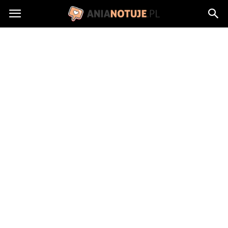
AniaNotuje.pl