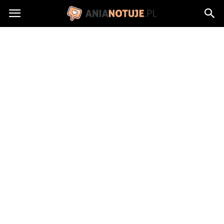
AniaNotuje.pl