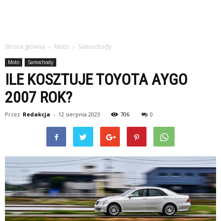
Strona główna
Moto
Samochody
Moto
Samochody
ILE KOSZTUJE TOYOTA AYGO
2007 ROK?
Przez
Redakcja
-
12 sierpnia 2023
706
0