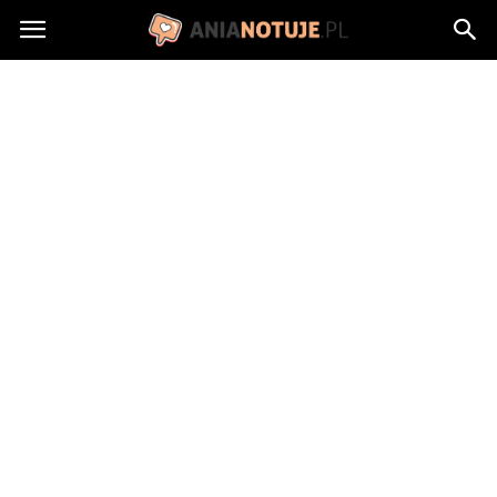
AniaNotuje.pl