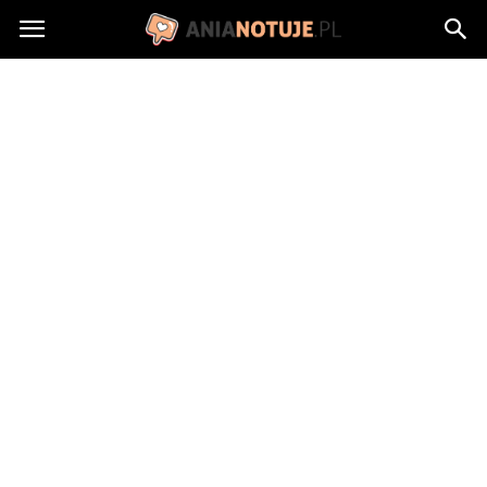
AniaNotuje.pl