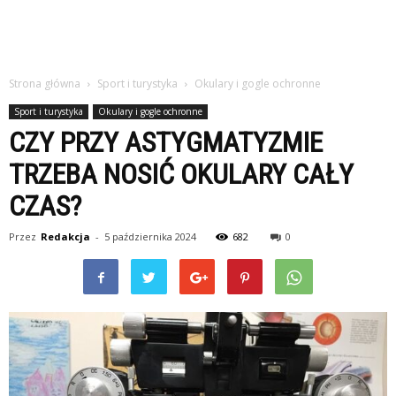
Strona główna
Sport i turystyka
Okulary i gogle ochronne
Sport i turystyka
Okulary i gogle ochronne
CZY PRZY ASTYGMATYZMIE
TRZEBA NOSIĆ OKULARY CAŁY
CZAS?
Przez
Redakcja
-
5 października 2024
682
0