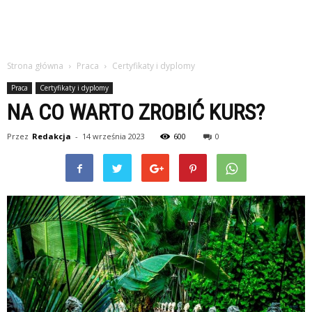
Strona główna
Praca
Certyfikaty i dyplomy
Praca
Certyfikaty i dyplomy
NA CO WARTO ZROBIĆ KURS?
Przez
Redakcja
-
14 września 2023
600
0