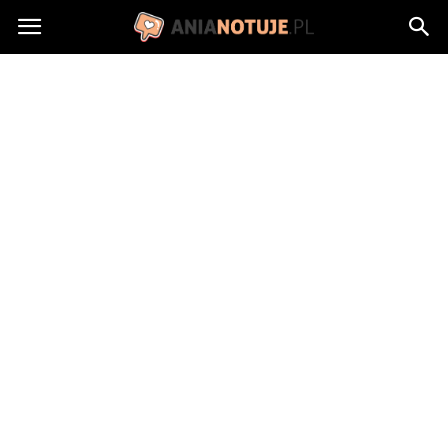
AniaNotuje.pl