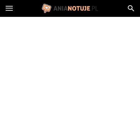
AniaNotuje.pl