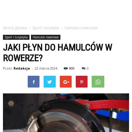
Strona główna
Sport i turystyka
Hamulce rowerowe
Sport i turystyka
Hamulce rowerowe
JAKI PŁYN DO HAMULCÓW W
ROWERZE?
Przez
Redakcja
-
22 marca 2024
800
0