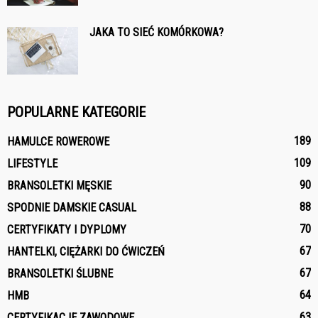
JAKA TO SIEĆ KOMÓRKOWA?
POPULARNE KATEGORIE
189
HAMULCE ROWEROWE
109
LIFESTYLE
90
BRANSOLETKI MĘSKIE
88
SPODNIE DAMSKIE CASUAL
70
CERTYFIKATY I DYPLOMY
67
HANTELKI, CIĘŻARKI DO ĆWICZEŃ
67
BRANSOLETKI ŚLUBNE
64
HMB
63
CERTYFIKACJE ZAWODOWE