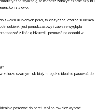
imalistyczną stylizację, to możesz założyć czarne szpilki i
egancko i stylowo.
do swoich ulubionych pereł, to klasyczna, czarna sukienka
model sukienki jest ponadczasowy i zawsze wygląda
rzesadzać z ilością biżuterii i postawić na dodatki w
eł?
w kolorze czarnym lub białym, będzie idealnie pasować do
 idealnie pasować do pereł. Można również wybrać