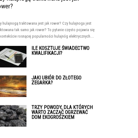
ower?
y hulajnogą traktowana jest jak rower? Czy hulajnoga jest
aktowana tak samo jak rower? To pytanie często pojawia się
kontekście rosnącej popularności hulajnóg elektrycznych....
ILE KOSZTUJE ŚWIADECTWO
KWALIFIKACJI?
JAKI UBIÓR DO ZŁOTEGO
ZEGARKA?
TRZY POWODY, DLA KTÓRYCH
WARTO ZACZĄĆ OGRZEWAĆ
DOM EKOGROSZKIEM