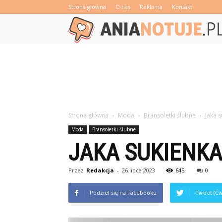
Strona główna
O nas
Reklama
Kontakt
Strona główna
Moda
Bransoletki ślubne
Jaka 
Moda
Bransoletki ślubne
JAKA SUKIENKA
Przez
Redakcja
-
26 lipca 2023
645
0
Podziel się na Facebooku
Tweet (Ćw