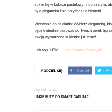
sukienkę w kolorze pastelowym lub szarym, aby
była elegancka i nie przytłaczała biżuterii.
Wezwanie do działania: Wybierz elegancką, kla
będzie idealnie pasować do Twoich pereł. Sprawd
swoją wymarzoną sukienkę już teraz!
Link tagu HTML:
https://www.kafejerzy.pl/
PODZIEL SIĘ
Facebook
Twit
Poprzedni artykuł
JAKIE BUTY DO SMART CASUAL?