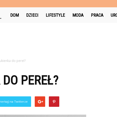
AniaNotuje.pl
DOM
DZIECI
LIFESTYLE
MODA
PRACA
UR
sukienka do pereł?
 DO PEREŁ?
ierkaj) na Twitterze