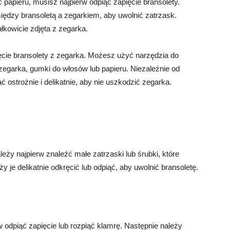
papieru, musisz najpierw odpiąć zapięcie bransolety.
między bransoletą a zegarkiem, aby uwolnić zatrzask.
łkowicie zdjęta z zegarka.
ęcie bransolety z zegarka. Możesz użyć narzędzia do
a zegarka, gumki do włosów lub papieru. Niezależnie od
ć ostrożnie i delikatnie, aby nie uszkodzić zegarka.
eży najpierw znaleźć małe zatrzaski lub śrubki, które
y je delikatnie odkręcić lub odpiąć, aby uwolnić bransoletę.
w odpiąć zapięcie lub rozpiąć klamrę. Następnie należy