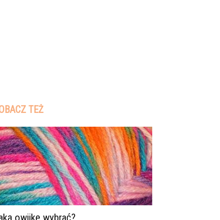
OBACZ TEŻ
aką owijkę wybrać?