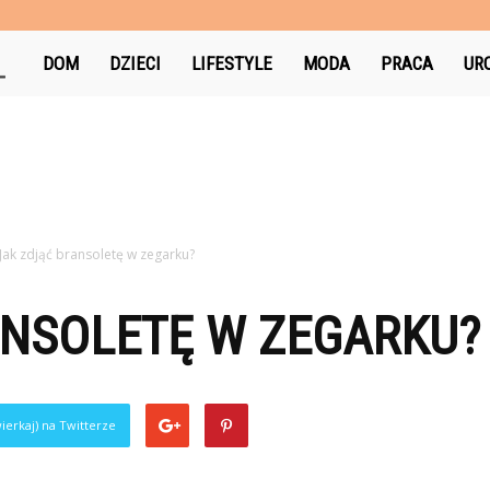
AniaNotuje.pl
DOM
DZIECI
LIFESTYLE
MODA
PRACA
UR
Jak zdjąć bransoletę w zegarku?
ANSOLETĘ W ZEGARKU?
ierkaj) na Twitterze