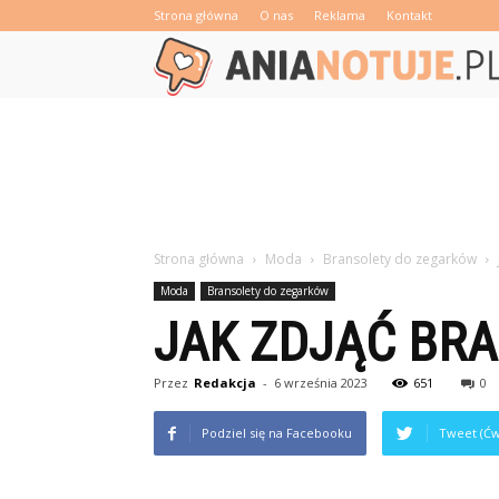
Strona główna
O nas
Reklama
Kontakt
Strona główna
Moda
Bransolety do zegarków
Moda
Bransolety do zegarków
JAK ZDJĄĆ BR
Przez
Redakcja
-
6 września 2023
651
0
Podziel się na Facebooku
Tweet (Ćw