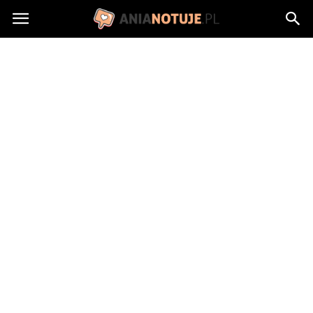
AniaNotuje.pl