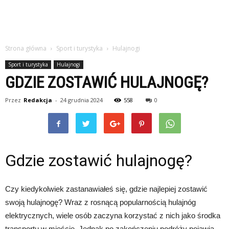
Strona główna
Sport i turystyka
Hulajnogi
Sport i turystyka
Hulajnogi
GDZIE ZOSTAWIĆ HULAJNOGĘ?
Przez
Redakcja
-
24 grudnia 2024
558
0
Gdzie zostawić hulajnogę?
Czy kiedykolwiek zastanawiałeś się, gdzie najlepiej zostawić
swoją hulajnogę? Wraz z rosnącą popularnością hulajnóg
elektrycznych, wiele osób zaczyna korzystać z nich jako środka
transportu w mieście. Jednak po zakończeniu podróży pojawia