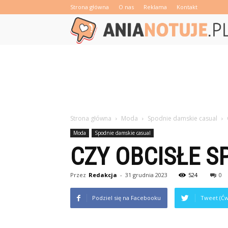
Strona główna
O nas
Reklama
Kontakt
Strona główna
Moda
Spodnie damskie casual
Moda
Spodnie damskie casual
CZY OBCISŁE S
Przez
Redakcja
-
31 grudnia 2023
524
0
Podziel się na Facebooku
Tweet (Ćw