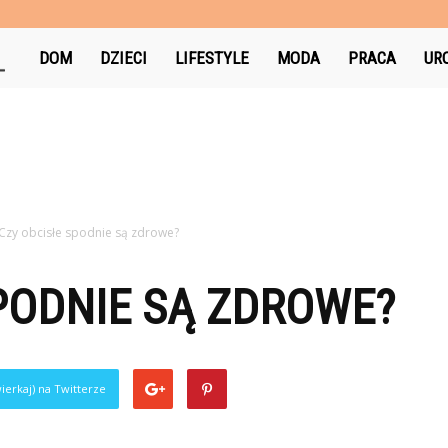
AniaNotuje.pl
DOM
DZIECI
LIFESTYLE
MODA
PRACA
UR
Czy obcisłe spodnie są zdrowe?
PODNIE SĄ ZDROWE?
ierkaj) na Twitterze