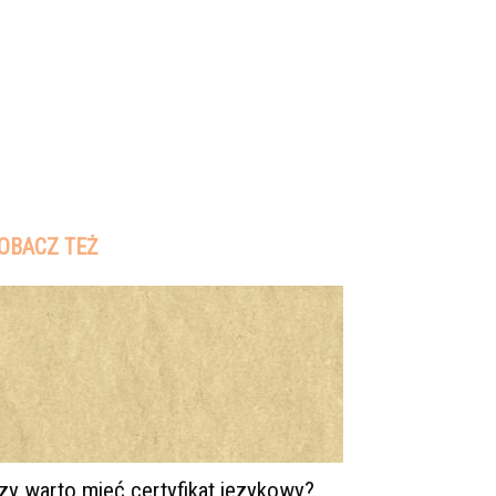
OBACZ TEŻ
zy warto mieć certyfikat językowy?