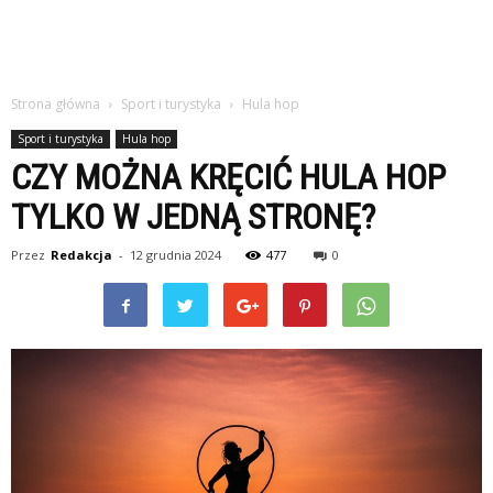
Strona główna
Sport i turystyka
Hula hop
Sport i turystyka
Hula hop
CZY MOŻNA KRĘCIĆ HULA HOP
TYLKO W JEDNĄ STRONĘ?
Przez
Redakcja
-
12 grudnia 2024
477
0