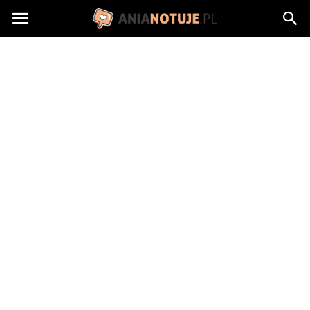
AniaNotuje.pl