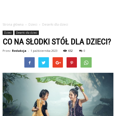
Strona główna
Dzieci
Deserki dla dzieci
Dzieci
Deserki dla dzieci
CO NA SŁODKI STÓŁ DLA DZIECI?
Przez
Redakcja
-
1 października 2023
652
0