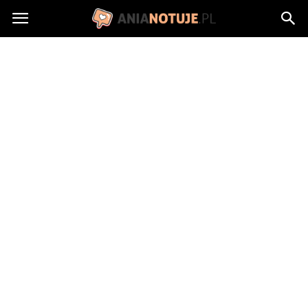
AniaNotuje.pl