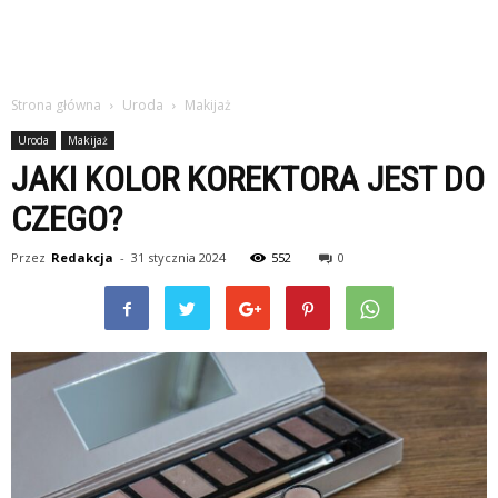
Strona główna
Uroda
Makijaż
Uroda
Makijaż
JAKI KOLOR KOREKTORA JEST DO
CZEGO?
Przez
Redakcja
-
31 stycznia 2024
552
0