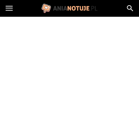
AniaNotuje.pl