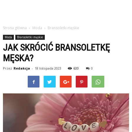
Strona główna
Moda
Bransoletki męskie
Moda
Bransoletki męskie
JAK SKRÓCIĆ BRANSOLETKĘ
MĘSKA?
Przez
Redakcja
-
18 listopada 2023
633
0