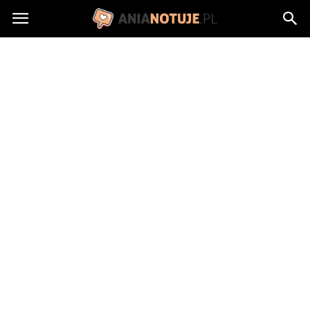
AniaNotuje.pl