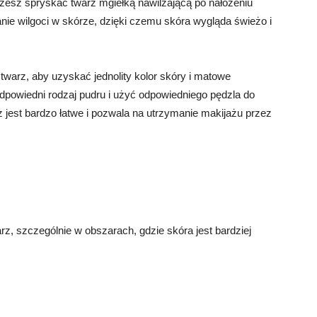
żesz spryskać twarz mgiełką nawilżającą po nałożeniu
nie wilgoci w skórze, dzięki czemu skóra wygląda świeżo i
warz, aby uzyskać jednolity kolor skóry i matowe
dpowiedni rodzaj pudru i użyć odpowiedniego pędzla do
z jest bardzo łatwe i pozwala na utrzymanie makijażu przez
z, szczególnie w obszarach, gdzie skóra jest bardziej