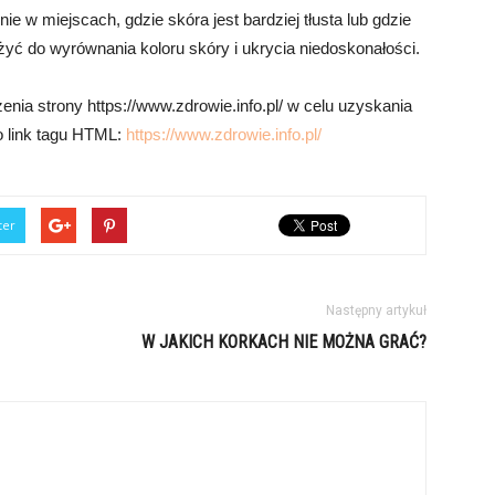
e w miejscach, gdzie skóra jest bardziej tłusta lub gdzie
ć do wyrównania koloru skóry i ukrycia niedoskonałości.
nia strony https://www.zdrowie.info.pl/ w celu uzyskania
to link tagu HTML:
https://www.zdrowie.info.pl/
ter
Następny artykuł
W JAKICH KORKACH NIE MOŻNA GRAĆ?