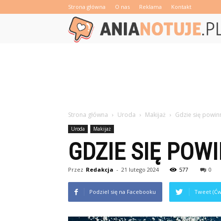
Strona główna
O nas
Reklama
Kontakt
Strona główna
Uroda
Makijaż
Gdzie się powin
Uroda
Makijaż
GDZIE SIĘ POW
Przez
Redakcja
-
21 lutego 2024
577
0
Podziel się na Facebooku
Tweet (Ćw