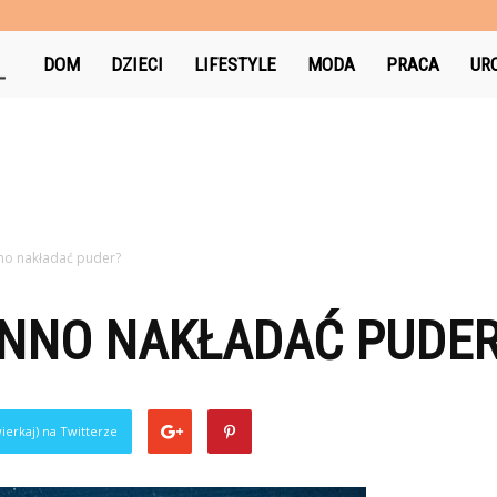
AniaNotuje.pl
DOM
DZIECI
LIFESTYLE
MODA
PRACA
UR
no nakładać puder?
INNO NAKŁADAĆ PUDE
ierkaj) na Twitterze