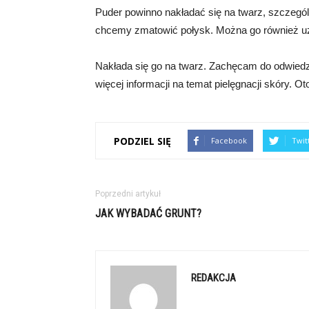
Puder powinno nakładać się na twarz, szczególni
chcemy zmatowić połysk. Można go również uży
Nakłada się go na twarz. Zachęcam do odwiedze
więcej informacji na temat pielęgnacji skóry. O
PODZIEL SIĘ
Facebook
Twit
Poprzedni artykuł
JAK WYBADAĆ GRUNT?
REDAKCJA