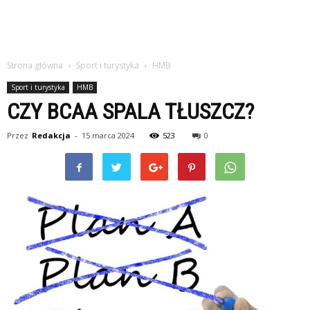
Strona główna
Sport i turystyka
HMB
Sport i turystyka
HMB
CZY BCAA SPALA TŁUSZCZ?
Przez
Redakcja
-
15 marca 2024
523
0