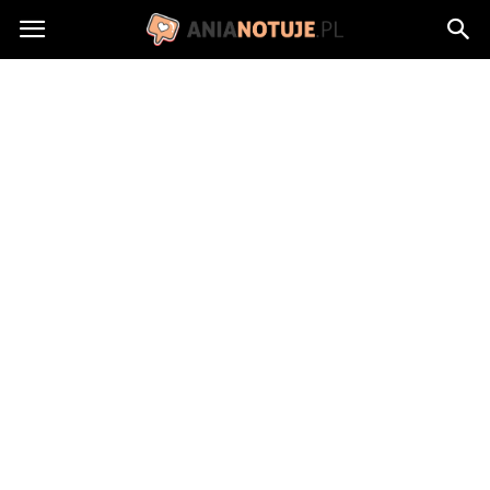
AniaNotuje.pl