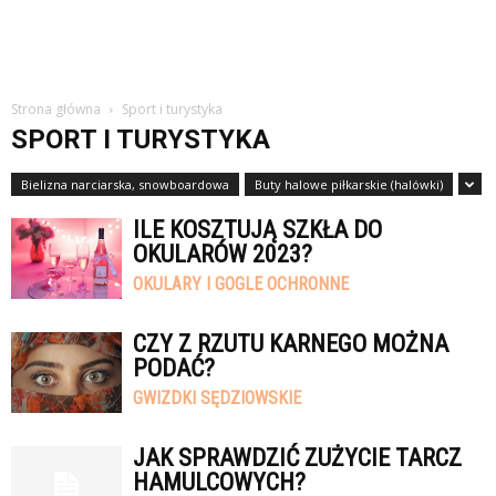
Strona główna
Sport i turystyka
SPORT I TURYSTYKA
Bielizna narciarska, snowboardowa
Buty halowe piłkarskie (halówki)
ILE KOSZTUJĄ SZKŁA DO
OKULARÓW 2023?
OKULARY I GOGLE OCHRONNE
CZY Z RZUTU KARNEGO MOŻNA
PODAĆ?
GWIZDKI SĘDZIOWSKIE
JAK SPRAWDZIĆ ZUŻYCIE TARCZ
HAMULCOWYCH?