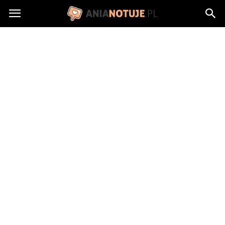
AniaNotuje.pl